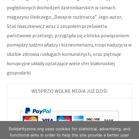
pogłębionych dochodzeń dziennikarskich w ramach
magazynu śledczego „Davajcie razbiracca”. Jego autor,
Staś Iwaszkiewicz wraz z zespołem prześwietla
państwowe przetargi, przygląda się z bliska powiązaniom
pomiędzy ludźmi władzy i biznesmenami, tropi nadużycia w
służbie zdrowia i usługach komunalnych, oraz piętnuje
korupcyjne układy oplatające wiele sfer białoruskiej
gospodarki.
WESPRZYJ WOLNE MEDIA JUŻ DZIŚ!
Solidarityzone.org uses cookies for statistical, advertising, and
functional aims in order to help the site provide a better user